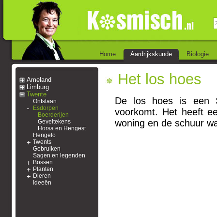
Home
Aardrijkskunde
Biologie
Het los hoes
Ameland
Limburg
Twente
De los hoes is een S
Ontstaan
Esdorpen
voorkomt. Het heeft ee
Boerderijen
woning en de schuur wa
Geveltekens
Horsa en Hengest
Hengelo
Twents
Gebruiken
Sagen en legenden
Bossen
Planten
Dieren
Ideeën