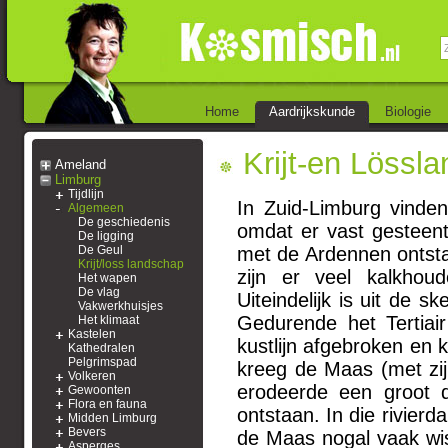
Home
Aardrijkskunde
Biologie
Krijt-en Lössl
Ameland
Limburg
Tijdlijn
In Zuid-Limburg vinden
Algemeen
De geschiedenis
omdat er vast gesteent
De ligging
De Geul
met de Ardennen ontst
Krijt/loss landschap
zijn er veel kalkho
Het wapen
De vlag
Uiteindelijk is uit de s
Vakwerkhuisjes
Gedurende het Tertiai
Het klimaat
Kastelen
kustlijn afgebroken en 
Kathedralen
Pelgrimspad
kreeg de Maas (met zijr
Volkeren
erodeerde een groot d
Gewoonten
Flora en fauna
ontstaan. In die rivier
Midden Limburg
Bevers
de Maas nogal vaak wisse
Asperges